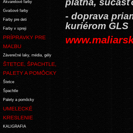
plátna, súčas
Akvarelové farby
Gvašové farby
- doprava pri
Farby pre deti
kuriérom GLS
Farby v spreji
www.maliarsk
PRÍPRAVKY PRE
MAĽBU
Záverečné laky, média, gély
ŠTETCE, ŠPACHTLE,
PALETY A POMÔCKY
Štetce
Špachtle
Palety a pomôcky
UMELECKÉ
KRESLENIE
KALIGRAFIA