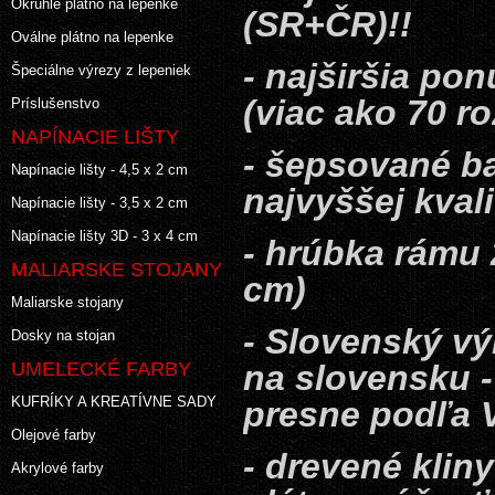
Okrúhle plátno na lepenke
(SR+ČR)!!
Oválne plátno na lepenke
- najširšia po
Špeciálne výrezy z lepeniek
(viac ako 70 r
Príslušenstvo
NAPÍNACIE LIŠTY
- šepsované ba
Napínacie lišty - 4,5 x 2 cm
najvyššej kvali
Napínacie lišty - 3,5 x 2 cm
Napínacie lišty 3D - 3 x 4 cm
- hrúbka rámu 
MALIARSKE STOJANY
cm)
Maliarske stojany
- Slovenský v
Dosky na stojan
UMELECKÉ FARBY
na slovensku 
KUFRÍKY A KREATÍVNE SADY
presne podľa 
Olejové farby
- drevené klin
Akrylové farby