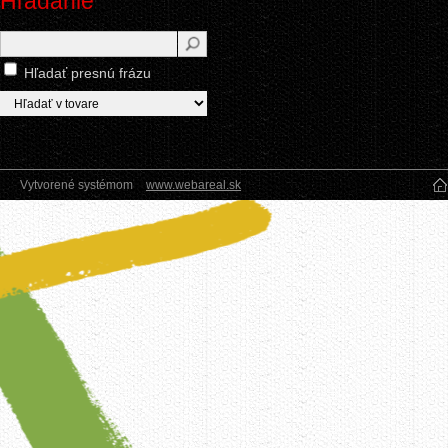
Hľadanie
Hľadať presnú frázu
Vytvorené systémom
www.webareal.sk