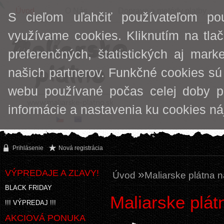
Úvod
O Nás
Doprava a metódy platby
S cieľom uľahčiť používateľom po
využívame cookies. Kliknutím na tlač
preferenčných, štatistických aj mark
našich partnerov. Funkčné cookies sú
webu používané počas celej doby p
informácie a nastavenia ku cookies n
Prihlásenie
Nová registrácia
VÝPREDAJE A ZĽAVY!
»
Úvod
Maliarske plátna 
BLACK FRIDAY
Maliarske plát
!!! VÝPREDAJ !!!
AKCIOVÁ PONUKA