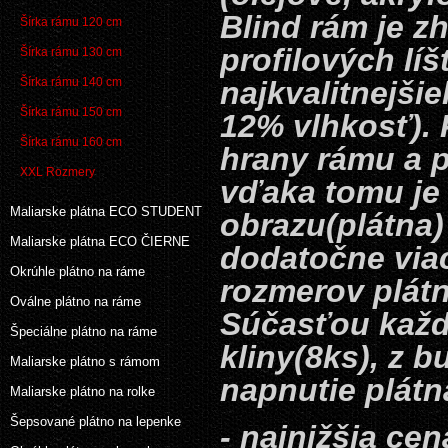
Blind rám je z
Šírka rámu 120 cm
profilových lí
Šírka rámu 130 cm
Šírka rámu 140 cm
najkvalitnejš
Šírka rámu 150 cm
12% vlhkosť). 
Šírka rámu 160 cm
hrany rámu a p
XXL Rozmery
vďaka tomu je
Maliarske plátna ECO STUDENT
obrazu(plátna)
Maliarske plátna ECO ČIERNE
dodatočne via
Okrúhle plátno na ráme
rozmerov plátn
Oválne plátno na ráme
Súčasťou každ
Špeciálne plátno na ráme
kliny(8ks), z 
Maliarske plátno s rámom
napnutie plátn
Maliarske plátno na rolke
Šepsované plátno na lepenke
- najnižšia cen