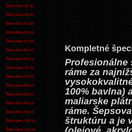
Šírka rámu 35 cm
Šírka rámu 40 cm
Šírka rámu 45 cm
Šírka rámu 50 cm
Šírka rámu 55 cm
Kompletné špeci
Šírka rámu 60 cm
Šírka rámu 65 cm
Profesionálne 
Šírka rámu 70 cm
ráme za najni
Šírka rámu 75 cm
vysokokvalitn
Šírka rámu 80 cm
100% bavlna) 
Šírka rámu 85 cm
maliarske plát
Šírka rámu 90 cm
ráme. Šepsova
Šírka rámu 95 cm
štruktúru a je
Šírka rámu 100 cm
(olejové, akryl
Šírka rámu 110 cm