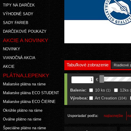
TIPY NA DARČEK
VÝHODNÉ SADY
SADY FARIEB
DARČEKOVÉ POUKAZY
AKCIE A NOVINKY
NOVINKY
VIANOČNÁ AKCIA
Tabuľkové zobrazenie
Riadkové 
AKCIE
PLÁTNA,LEPENKY
€
Maliarske plátna na ráme
Balenie:
10 ks
12ks
(1)
Maliarske plátna ECO STUDENT
Výrobca:
Art Creation
(104)
Maliarske plátna ECO ČIERNE
Okrúhle plátno na ráme
Usporiadať podľa:
najlacnejšie
na
Oválne plátno na ráme
Špeciálne plátno na ráme