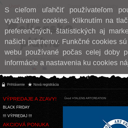
Úvod
O Nás
Doprava a metódy platby
S cieľom uľahčiť používateľom po
využívame cookies. Kliknutím na tlač
preferenčných, štatistických aj mark
našich partnerov. Funkčné cookies sú
webu používané počas celej doby p
informácie a nastavenia ku cookies n
Prihlásenie
Nová registrácia
VÝPREDAJE A ZĽAVY!
»
Úvod
TALENS ARTCREATION
BLACK FRIDAY
!!! VÝPREDAJ !!!
AKCIOVÁ PONUKA