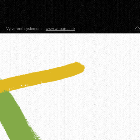
Vytvorené systémom
www.webareal.sk