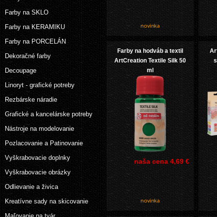
Farby na SKLO
Farby na KERAMIKU
Farby na PORCELÁN
Farby na hodváb a textil
Ar
Dekoračné farby
ArtCreation Textile Silk 50
s
Decoupage
ml
Linoryt - grafické potreby
Rezbárske náradie
Grafické a kancelárske potreby
Nástroje na modelovanie
Pozlacovanie a Patinovanie
Vyškrabovacie doplnky
naša cena
4,69 €
Vyškrabovacie obrázky
Odlievanie a živica
Kreatívne sady na skicovanie
Maľovanie na tvár