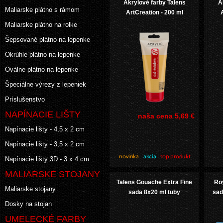
Akrylové farby Talens
A
Maliarske plátno s rámom
ArtCreation - 200 ml
Maliarske plátno na rolke
Šepsované plátno na lepenke
Okrúhle plátno na lepenke
Oválne plátno na lepenke
Špeciálne výrezy z lepeniek
Príslušenstvo
NAPÍNACIE LIŠTY
naša cena
5,69 €
Napínacie lišty - 4,5 x 2 cm
Napínacie lišty - 3,5 x 2 cm
Napínacie lišty 3D - 3 x 4 cm
MALIARSKE STOJANY
Talens Gouache Extra Fine
Ro
Maliarske stojany
sada 8x20 ml tuby
sad
Dosky na stojan
UMELECKÉ FARBY