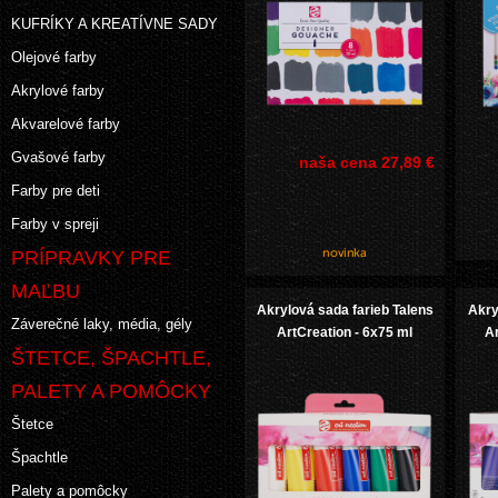
KUFRÍKY A KREATÍVNE SADY
Olejové farby
Akrylové farby
Akvarelové farby
Gvašové farby
naša cena
27,89 €
Farby pre deti
Farby v spreji
PRÍPRAVKY PRE
MAĽBU
Akrylová sada farieb Talens
Akry
Záverečné laky, média, gély
ArtCreation - 6x75 ml
Ar
ŠTETCE, ŠPACHTLE,
PALETY A POMÔCKY
Štetce
Špachtle
Palety a pomôcky