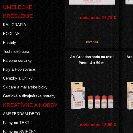
UMELECKÉ
KRESLENIE
naša cena
17,79 €
KALIGRAFIA
ECOLINE
Pastely
Technické perá
Art Creation sada na textil
Art 
Farebné ceruzky
Pastel 4 x 50 ml
Fixy a Popisovače
Ceruzky a Uhlíky
Skicáre a maliarske bloky
Grafické a dizajnérske potreby
KREATÍVNE A HOBBY
AMSTERDAM DECO
Farby na TEXTIL
naša cena
18,99 €
Farby na SVIEČKY