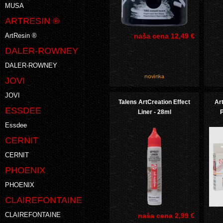
MUSA
ARTRESIN ®
ArtResin ®
naša cena
12,49 €
DALER-ROWNEY
DALER-ROWNEY
JOVI
JOVI
Talens ArtCreation Effect
Art
ESSDEE
Liner - 28ml
P
Essdee
CERNIT
CERNIT
PHOENIX
PHOENIX
CLAIREFONTAINE
CLAIREFONTAINE
naša cena
2,99 €