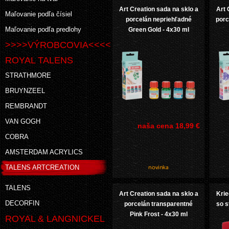
Art Creation sada na sklo a
Art 
Maľovanie podľa čísiel
porcelán nepriehľadné
porc
Maľovanie podľa predlohy
Green Gold - 4x30 ml
>>>>VÝROBCOVIA<<<<
ROYAL TALENS
STRATHMORE
BRUYNZEEL
REMBRANDT
VAN GOGH
naša cena
18,99 €
COBRA
AMSTERDAM ACRYLICS
TALENS ARTCREATION
TALENS
Art Creation sada na sklo a
Krie
DECORFIN
porcelán transparentné
so 
Pink Frost - 4x30 ml
ROYAL & LANGNICKEL