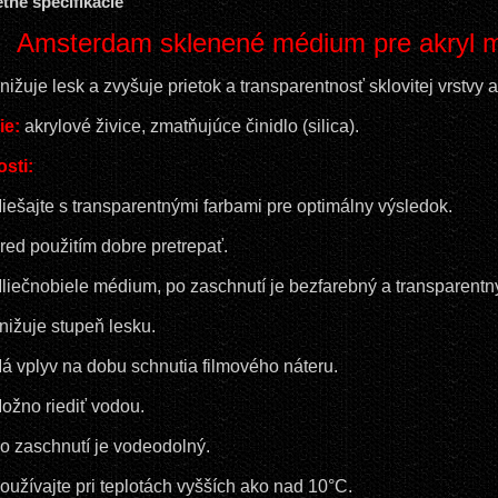
tné špecifikácie
Amsterdam sklenené médium pre akryl m
nižuje lesk a zvyšuje prietok a transparentnosť sklovitej vrstvy a
ie:
akrylové živice, zmatňujúce činidlo (silica).
osti:
iešajte s transparentnými farbami pre optimálny výsledok.
red použitím dobre pretrepať.
liečnobiele médium, po zaschnutí je bezfarebný a transparentn
nižuje stupeň lesku.
á vplyv na dobu schnutia filmového náteru.
ožno riediť vodou.
o zaschnutí je vodeodolný.
oužívajte pri teplotách vyšších ako nad 10°C.