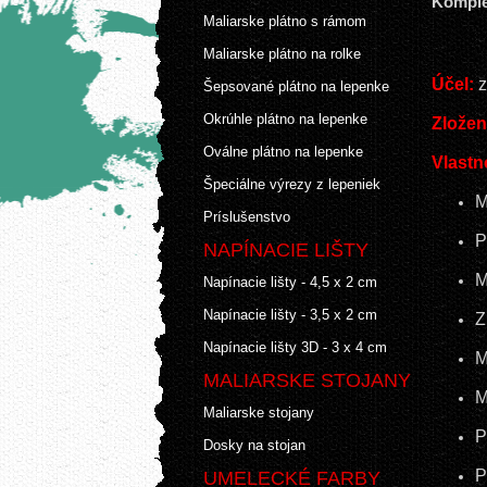
Komple
Maliarske plátno s rámom
Maliarske plátno na rolke
Účel:
z
Šepsované plátno na lepenke
Okrúhle plátno na lepenke
Zložen
Oválne plátno na lepenke
Vlastn
Špeciálne výrezy z lepeniek
M
Príslušenstvo
P
NAPÍNACIE LIŠTY
M
Napínacie lišty - 4,5 x 2 cm
Napínacie lišty - 3,5 x 2 cm
Z
Napínacie lišty 3D - 3 x 4 cm
M
MALIARSKE STOJANY
M
Maliarske stojany
P
Dosky na stojan
P
UMELECKÉ FARBY