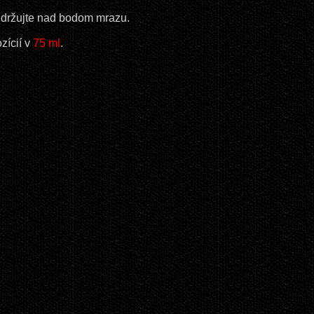
držujte nad bodom mrazu.
zícií v
75 ml
.