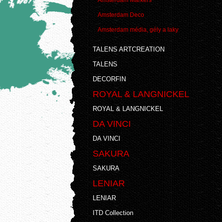
Amsterdam Markers
Amsterdam Deco
Amsterdam média, gély a laky
TALENS ARTCREATION
TALENS
DECORFIN
ROYAL & LANGNICKEL
ROYAL & LANGNICKEL
DA VINCI
DA VINCI
SAKURA
SAKURA
LENIAR
LENIAR
ITD Collection