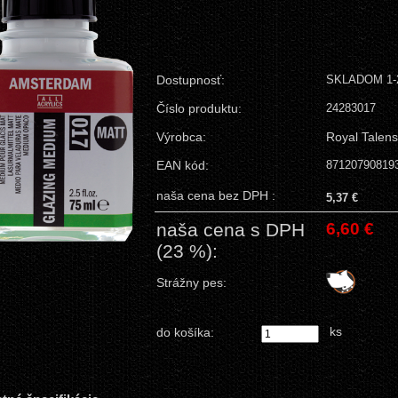
Dostupnosť:
SKLADOM 1-2
Číslo produktu:
24283017
Výrobca:
Royal Talens
EAN kód:
87120790819
naša cena bez DPH :
5,37 €
naša cena s DPH
6,60 €
(23 %):
Strážny pes:
ks
do košíka: