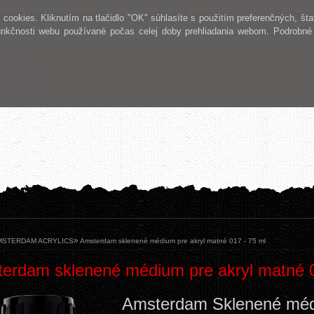
ava a metódy platby
Naša tlač obrazov
Pomoc
okies. Kliknutím na tlačidlo "OK" súhlasíte s použitím preferenčných, šta
unkčnosti webu používané počas celej doby prehliadania webom. Podrobné 
»
MSTERDAM ACRYLICS
Amsterdam sklenené médium pre akryl matné 017 - 75 ml
erdam sklenené médium pre akryl matné 0
Amsterdam Sklenené mé