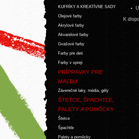
KUFRÍKY A KREATÍVNE SADY
U
Olejové farby
K dispo
Akrylové farby
Akvarelové farby
Gvašové farby
Farby pre deti
Farby v spreji
PRÍPRAVKY PRE
MAĽBU
Záverečné laky, média, gély
ŠTETCE, ŠPACHTLE,
PALETY A POMÔCKY
Štetce
Špachtle
Palety a pomôcky