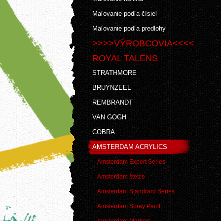
Maľovanie podľa čísiel
Maľovanie podľa predlohy
>>>>VÝROBCOVIA<<<<
ROYAL TALENS
STRATHMORE
BRUYNZEEL
REMBRANDT
VAN GOGH
COBRA
AMSTERDAM ACRYLICS
Amsterdam Expert Series
Amsterdam štetce
Amsterdam Standrard Series
Amsterdam Spray Paint