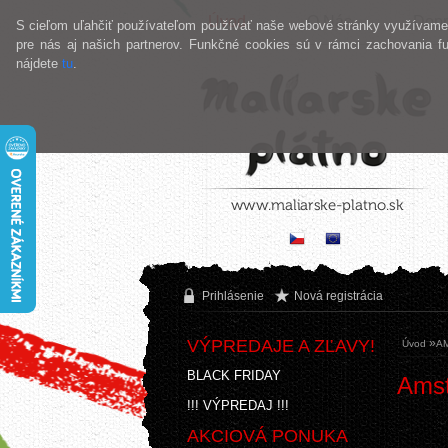
Úvod
O Nás
Dopr
S cieľom uľahčiť používateľom používať naše webové stránky využívame co
pre nás aj našich partnerov. Funkčné cookies sú v rámci zachovania f
nájdete
tu
.
Prihlásenie
Nová registrácia
VÝPREDAJE A ZĽAVY!
»
Úvod
A
BLACK FRIDAY
Amst
!!! VÝPREDAJ !!!
AKCIOVÁ PONUKA