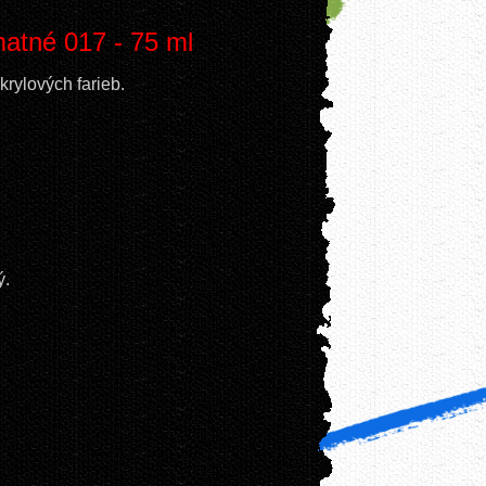
atné 017 - 75 ml
krylových farieb.
ý.