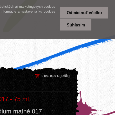
tistických aj marketingových cookies
informácie a nastavenia ku cookies
Odmietnuť všetko
Súhlasím
Stav nákupu:
0 ks / 0,00 € [košík]
17 - 75 ml
dium matné 017