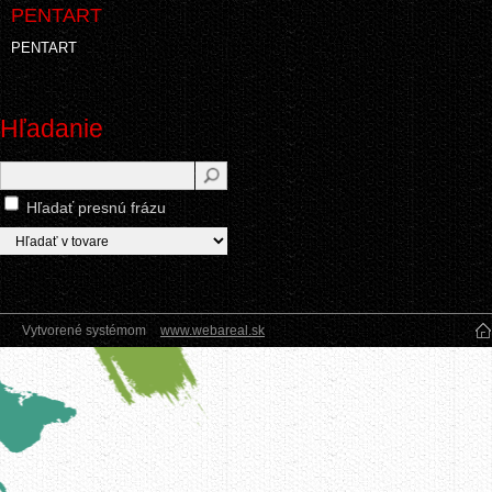
PENTART
PENTART
Hľadanie
Hľadať presnú frázu
Vytvorené systémom
www.webareal.sk