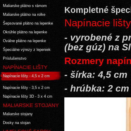
Maliarske plátno s rámom
Kompletné špeci
Maliarske plátno na rolke
Napínacie lišt
Šepsované plátno na lepenke
Okrúhle plátno na lepenke
- vyrobené z 
Oválne plátno na lepenke
(bez gúz) na S
Špeciálne výrezy z lepeniek
Rozmery napína
Príslušenstvo
NAPÍNACIE LIŠTY
- šírka: 4,5 cm
Napínacie lišty - 4,5 x 2 cm
- hrúbka: 2 cm
Napínacie lišty - 3,5 x 2 cm
Napínacie lišty 3D - 3 x 4 cm
MALIARSKE STOJANY
Maliarske stojany
Dosky na stojan