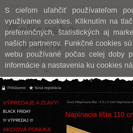
Úvod
O Nás
Doprava a metódy platby
S cieľom uľahčiť používateľom po
využívame cookies. Kliknutím na tlač
preferenčných, štatistických aj mark
našich partnerov. Funkčné cookies sú
webu používané počas celej doby p
informácie a nastavenia ku cookies n
Prihlásenie
Nová registrácia
VÝPREDAJE A ZĽAVY!
»
»
Úvod
Napínacie lišty - 4,5 x 2 cm
Napínacia l
BLACK FRIDAY
Napínacia lišta 110 c
!!! VÝPREDAJ !!!
AKCIOVÁ PONUKA