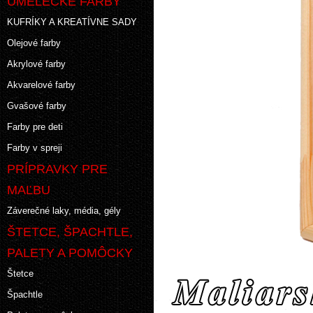
UMELECKÉ FARBY
KUFRÍKY A KREATÍVNE SADY
Olejové farby
Akrylové farby
Akvarelové farby
Gvašové farby
Farby pre deti
Farby v spreji
PRÍPRAVKY PRE
MAĽBU
Záverečné laky, média, gély
ŠTETCE, ŠPACHTLE,
PALETY A POMÔCKY
Štetce
Špachtle