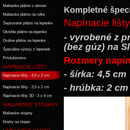
Maliarske plátno s rámom
Kompletné špeci
Maliarske plátno na rolke
Napínacie lišt
Šepsované plátno na lepenke
Okrúhle plátno na lepenke
- vyrobené z 
Oválne plátno na lepenke
(bez gúz) na S
Špeciálne výrezy z lepeniek
Rozmery napína
Príslušenstvo
NAPÍNACIE LIŠTY
- šírka: 4,5 cm
Napínacie lišty - 4,5 x 2 cm
- hrúbka: 2 cm
Napínacie lišty - 3,5 x 2 cm
Napínacie lišty 3D - 3 x 4 cm
MALIARSKE STOJANY
Maliarske stojany
Dosky na stojan