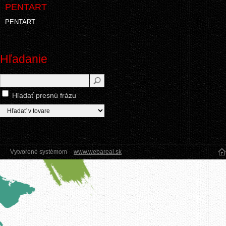
PENTART
PENTART
Hľadanie
Hľadať presnú frázu
Vytvorené systémom
www.webareal.sk