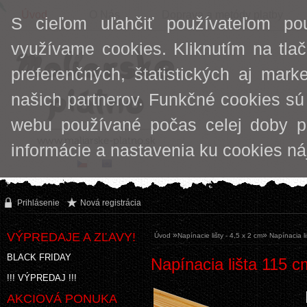
Úvod
O Nás
Doprava a metódy platby
S cieľom uľahčiť používateľom po
využívame cookies. Kliknutím na tlač
preferenčných, štatistických aj mark
našich partnerov. Funkčné cookies sú
webu používané počas celej doby p
informácie a nastavenia ku cookies n
Prihlásenie
Nová registrácia
VÝPREDAJE A ZĽAVY!
»
»
Úvod
Napínacie lišty - 4,5 x 2 cm
Napínacia l
BLACK FRIDAY
Napínacia lišta 115 c
!!! VÝPREDAJ !!!
AKCIOVÁ PONUKA