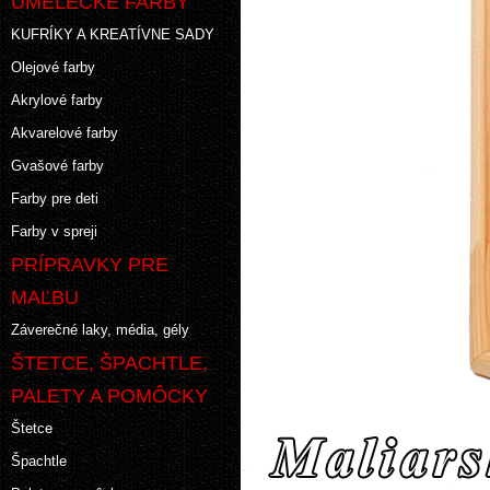
UMELECKÉ FARBY
KUFRÍKY A KREATÍVNE SADY
Olejové farby
Akrylové farby
Akvarelové farby
Gvašové farby
Farby pre deti
Farby v spreji
PRÍPRAVKY PRE
MAĽBU
Záverečné laky, média, gély
ŠTETCE, ŠPACHTLE,
PALETY A POMÔCKY
Štetce
Špachtle