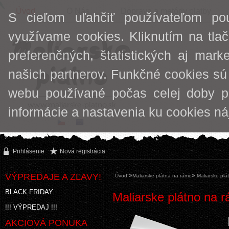
Úvod
O Nás
Doprava a metódy platby
S cieľom uľahčiť používateľom po
využívame cookies. Kliknutím na tlač
preferenčných, štatistických aj mark
našich partnerov. Funkčné cookies sú
webu používané počas celej doby p
informácie a nastavenia ku cookies n
Prihlásenie
Nová registrácia
VÝPREDAJE A ZĽAVY!
»
»
Úvod
Maliarske plátna na ráme
Maliarske plá
BLACK FRIDAY
Maliarske plátno na 
!!! VÝPREDAJ !!!
AKCIOVÁ PONUKA