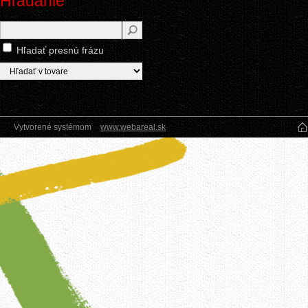
Hľadanie
Hľadať presnú frázu
Vytvorené systémom
www.webareal.sk