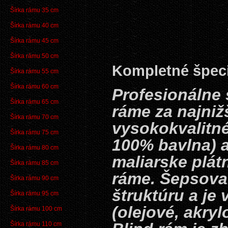
Šírka rámu 35 cm
Šírka rámu 40 cm
Šírka rámu 45 cm
Šírka rámu 50 cm
Kompletné špeci
Šírka rámu 55 cm
Šírka rámu 60 cm
Profesionálne 
Šírka rámu 65 cm
ráme za najni
Šírka rámu 70 cm
vysokokvalitn
Šírka rámu 75 cm
100% bavlna) 
Šírka rámu 80 cm
maliarske plát
Šírka rámu 85 cm
ráme. Šepsova
Šírka rámu 90 cm
štruktúru a je
Šírka rámu 95 cm
(olejové, akryl
Šírka rámu 100 cm
Šírka rámu 110 cm