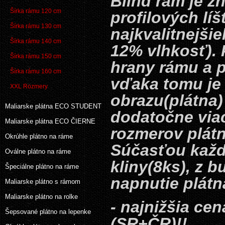
Blind rám je z
Šírka rámu 120 cm
profilových lí
Šírka rámu 130 cm
najkvalitnejš
Šírka rámu 140 cm
12% vlhkosť). 
Šírka rámu 150 cm
hrany rámu a p
Šírka rámu 160 cm
vďaka tomu je
XXL Rozmery
obrazu(plátna)
Maliarske plátna ECO STUDENT
dodatočne via
Maliarske plátna ECO ČIERNE
rozmerov plátn
Okrúhle plátno na ráme
Súčasťou každ
Oválne plátno na ráme
kliny(8ks), z 
Špeciálne plátno na ráme
napnutie plátn
Maliarske plátno s rámom
Maliarske plátno na rolke
- najnižšia cen
Šepsované plátno na lepenke
(SR+ČR)!!