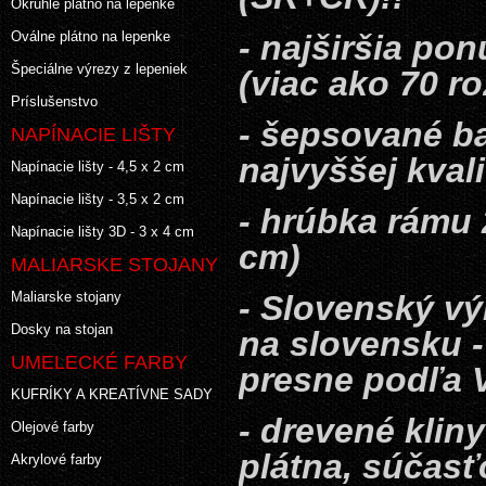
Okrúhle plátno na lepenke
Oválne plátno na lepenke
- najširšia po
Špeciálne výrezy z lepeniek
(viac ako 70 r
Príslušenstvo
- šepsované ba
NAPÍNACIE LIŠTY
najvyššej kvali
Napínacie lišty - 4,5 x 2 cm
Napínacie lišty - 3,5 x 2 cm
- hrúbka rámu 
Napínacie lišty 3D - 3 x 4 cm
cm)
MALIARSKE STOJANY
Maliarske stojany
- Slovenský v
Dosky na stojan
na slovensku 
UMELECKÉ FARBY
presne podľa 
KUFRÍKY A KREATÍVNE SADY
- drevené klin
Olejové farby
plátna, súčas
Akrylové farby