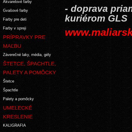
Akvarelové farby
- doprava pri
Gvašové farby
kuriérom GLS
Farby pre deti
Farby v spreji
www.maliarsk
PRÍPRAVKY PRE
MAĽBU
Záverečné laky, média, gély
ŠTETCE, ŠPACHTLE,
PALETY A POMÔCKY
Štetce
Špachtle
Palety a pomôcky
UMELECKÉ
KRESLENIE
KALIGRAFIA